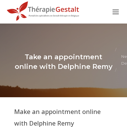
Vous
êtes ici
:
Take an appointment
Ne
De
online with Delphine Remy
Make an appointment online
with Delphine Remy