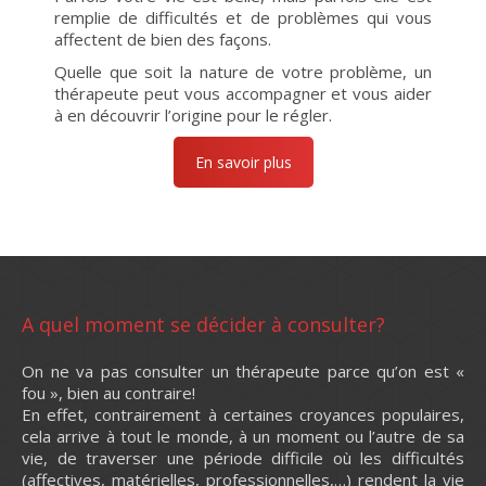
remplie de difficultés et de problèmes qui vous
affectent de bien des façons.
Quelle que soit la nature de votre problème, un
thérapeute peut vous accompagner et vous aider
à en découvrir l’origine pour le régler.
En savoir plus
A quel moment se décider à consulter?
On ne va pas consulter un thérapeute parce qu’on est «
fou », bien au contraire!
En effet, contrairement à certaines croyances populaires,
cela arrive à tout le monde, à un moment ou l’autre de sa
vie, de traverser une période difficile où les difficultés
(affectives, matérielles, professionnelles,…) rendent la vie