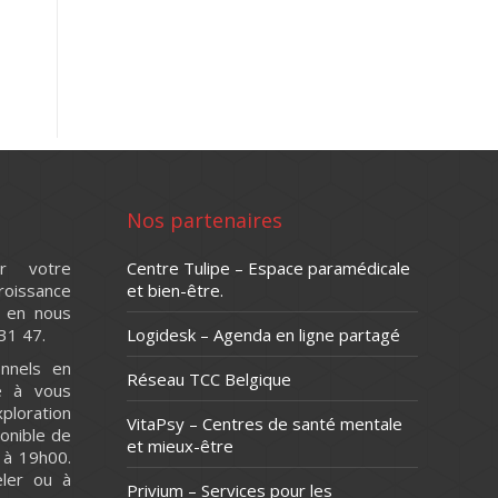
Nos partenaires
r votre
Centre Tulipe – Espace paramédicale
issance
et bien-être.
 en nous
31 47.
Logidesk – Agenda en ligne partagé
nnels en
Réseau TCC Belgique
e à vous
ploration
VitaPsy – Centres de santé mentale
onible de
et mieux-être
 à 19h00.
ler ou à
Privium – Services pour les