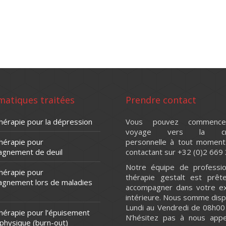
érapie En ligne
matiques traitées
Prendre contact
hérapie pour la dépression
Vous pouvez commence
voyage vers la cro
thérapie pour
personnelle à tout moment
agnement de deuil
contactant sur +32 (0)2 669 
Notre équipe de professio
thérapie pour
thérapie gestalt est prêt
agnement lors de maladies
accompagner dans votre ex
intérieure. Nous somme disp
Lundi au Vendredi de 08h00
thérapie pour l’épuisement
N’hésitez pas à nous appe
 physique (burn-out)