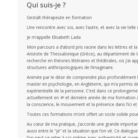
Qui suis-je ?
Thérapeute Gestalt th
Gestalt-thérapeute en formation
Une rencontre avec soi, avec l’autre, et avec la vie telle 
Je m’appelle Elisabeth Lada
Mon parcours a d’abord pris racine dans les lettres et la 
Aristote de Thessalonique (Grèce), au département de lan
recherche en théories littéraires et théâtrales, où j’ai 
structures anthropologiques de l’imaginaire.
Animée par le désir de comprendre plus profondément la 
master en psychologie, en Angleterre, qui m’a permis d
expérientielle de la personne. C’est dans ce prolongement
actuellement en 4ᵉ et dernière année de ma formation à 
la conscience, le mouvement et la présence dans l’ici e
Toutes ces formations m’ont offert un socle solide pour
Au cœur de ma pratique, j’accorde une grande importa
aussi entre le “je” et la situation que l’on vit. Ce dial
l’on peut se relier à soi-même avec authenticité et ouve