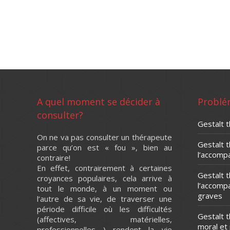
Elisavet Lada
Thérapeute Gestalt th
A quel moment se décider à
Problé
consulter?
Gestalt t
On ne va pas consulter un thérapeute
Gestalt 
parce qu’on est « fou », bien au
l’accomp
contraire!
En effet, contrairement à certaines
Gestalt 
croyances populaires, cela arrive à
l’accomp
tout le monde, à un moment ou
graves
l’autre de sa vie, de traverser une
période difficile où les difficultés
Gestalt 
(affectives, matérielles,
moral et
professionnelles,…) rendent la vie