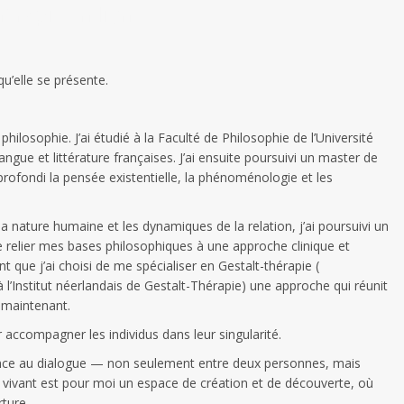
érapie en ligne
qu’elle se présente.
philosophie. J’ai étudié à la Faculté de Philosophie de l’Université
gue et littérature françaises. J’ai ensuite poursuivi un master de
approfondi la pensée existentielle, la phénoménologie et les
nature humaine et les dynamiques de la relation, j’ai poursuivi un
e relier mes bases philosophiques à une approche clinique et
 que j’ai choisi de me spécialiser en Gestalt-thérapie (
l’Institut néerlandais de Gestalt-Thérapie) une approche qui réunit
t maintenant.
 accompagner les individus dans leur singularité.
nce au dialogue — non seulement entre deux personnes, mais
ogue vivant est pour moi un espace de création et de découverte, où
rture.