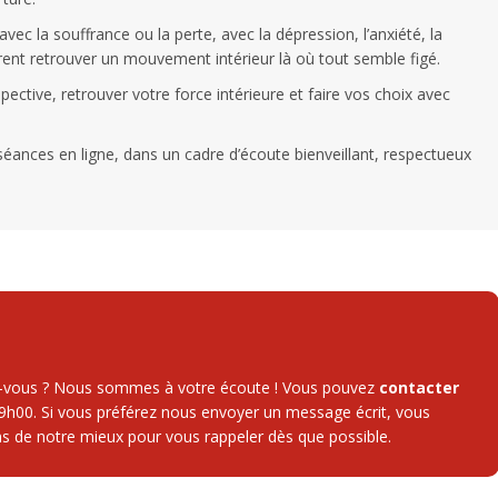
ec la souffrance ou la perte, avec la dépression, l’anxiété, la
rent retrouver un mouvement intérieur là où tout semble figé.
ective, retrouver votre force intérieure et faire vos choix avec
 séances en ligne, dans un cadre d’écoute bienveillant, respectueux
ez-vous ? Nous sommes à votre écoute ! Vous pouvez
contacter
9h00. Si vous préférez nous envoyer un message écrit, vous
ns de notre mieux pour vous rappeler dès que possible.